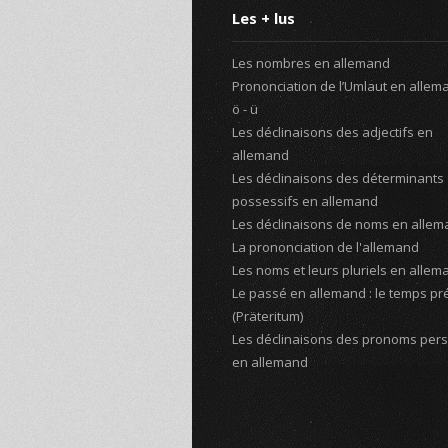
Les + lus
Les nombres en allemand
Prononciation de l’Umlaut en alleman
ö - ü
Les déclinaisons des adjectifs en
allemand
Les déclinaisons des déterminants
possessifs en allemand
Les déclinaisons de noms en alle
La prononciation de l'allemand
Les noms et leurs pluriels en allem
Le passé en allemand : le temps pré
(Präteritum)
Les déclinaisons des pronoms per
en allemand