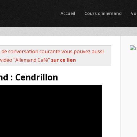
Accueil
Cours d'allemand
Vo
 de conversation courante vous pouvez aussi
vidéo "Allemand Café"
sur ce lien
d : Cendrillon