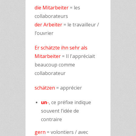
die Mitarbeiter
= les
collaborateurs
der Arbeiter
= le travailleur /
l’ouvrier
Er schätzte ihn sehr als
Mitarbeiter
= Il l'appréciait
beaucoup comme
collaborateur
schätzen
= apprécier
un
-
, ce préfixe indique
souvent l’idée de
contraire
gern
= volontiers / avec