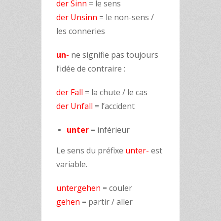
der Sinn
= le sens
der Unsinn
= le non-sens /
les conneries
un-
ne signifie pas toujours
l’idée de contraire :
der Fall
= la chute / le cas
der Unfall
= l’accident
unter
= inférieur
Le sens du préfixe
unter-
est
variable.
untergehen
= couler
gehen
= partir / aller