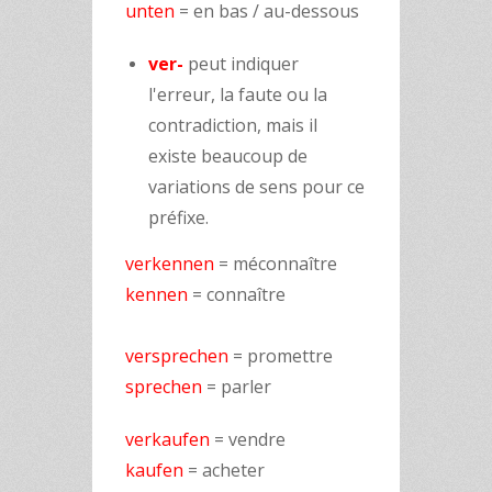
unten
= en bas / au-dessous
ver-
peut indiquer
l'erreur, la faute ou la
contradiction, mais il
existe beaucoup de
variations de sens pour ce
préfixe.
verkennen
= méconnaître
kennen
= connaître
versprechen
= promettre
sprechen
= parler
verkaufen
= vendre
kaufen
= acheter