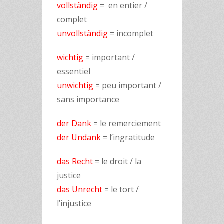
vollständig
= en entier /
complet
unvollständig
= incomplet
wichtig
= important /
essentiel
unwichtig
= peu important /
sans importance
der Dank
= le remerciement
der Undank
= l’ingratitude
das Recht
= le droit / la
justice
das Unrecht
= le tort /
l’injustice