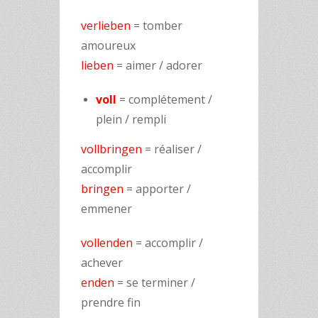
verlieben
= tomber
amoureux
lieben
= aimer / adorer
voll
= complétement /
plein / rempli
vollbringen
= réaliser /
accomplir
bringen
= apporter /
emmener
vollenden
= accomplir /
achever
enden
= se terminer /
prendre fin