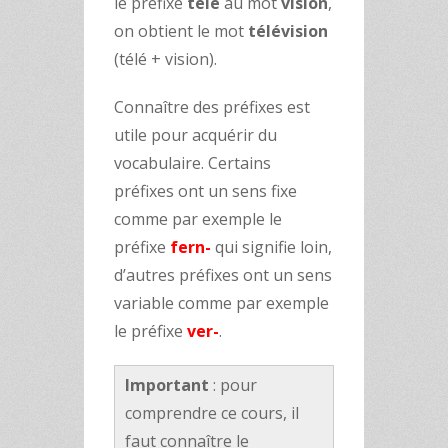
le préfixe
télé
au mot
vision
,
on obtient le mot
télévision
(télé + vision).
Connaître des préfixes est
utile pour acquérir du
vocabulaire. Certains
préfixes ont un sens fixe
comme par exemple le
préfixe
fern-
qui signifie loin,
d’autres préfixes ont un sens
variable comme par exemple
le préfixe
ver-
.
Important
: pour
comprendre ce cours, il
faut connaître le