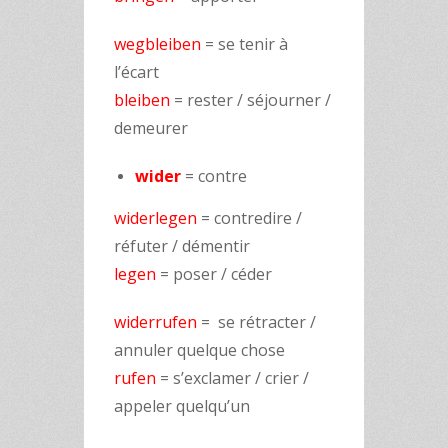
wegbleiben
= se tenir à
l’écart
bleiben
= rester / séjourner /
demeurer
wider
= contre
widerlegen
= contredire /
réfuter / démentir
legen
= poser / céder
widerrufen
= se rétracter /
annuler quelque chose
rufen
= s’exclamer / crier /
appeler quelqu’un