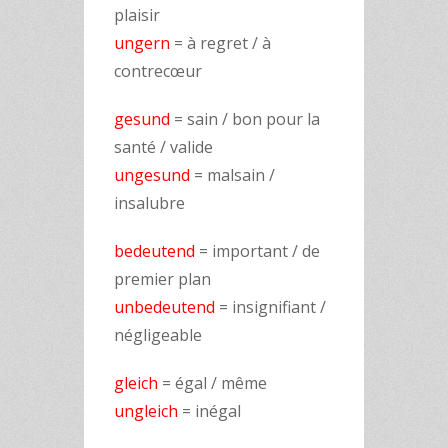
plaisir
ungern
= à regret / à
contrecœur
gesund
= sain / bon pour la
santé / valide
ungesund
= malsain /
insalubre
bedeutend
= important / de
premier plan
unbedeutend
= insignifiant /
négligeable
gleich
= égal / même
ungleich
= inégal