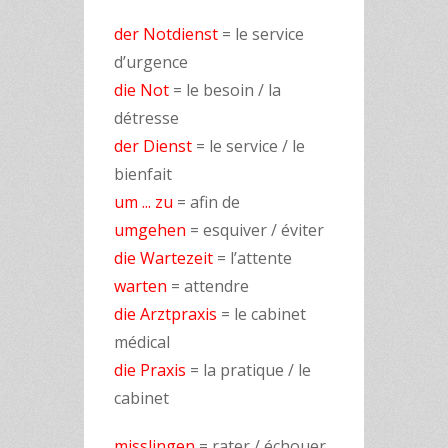
der Notdienst
= le service
d’urgence
die Not
= le besoin / la
détresse
der Dienst
= le service / le
bienfait
um ... zu
= afin de
umgehen
= esquiver / éviter
die Wartezeit
= l’attente
warten
= attendre
die Arztpraxis
= le cabinet
médical
die Praxis
= la pratique / le
cabinet
misslingen
= rater / échouer