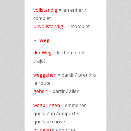
vollständig
= en entier /
complet
unvollständig
= incomplet
weg-
der Weg
= le chemin / le
trajet
weggehen
= partir / prendre
la route
gehen
= partir / aller
wegbringen
= emmener
quelqu’un / emporter
quelque chose
bringen
= apporter