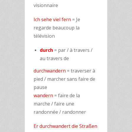
visionnaire
Ich sehe viel fern
= Je
regarde beaucoup la
télévision
durch
= par / à travers /
au travers de
durchwandern
= traverser à
pied / marcher sans faire de
pause
wandern
= faire de la
marche / faire une
randonnée / randonner
Er durchwandert die Straßen