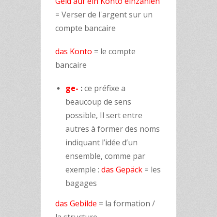
Geld auf ein Konto einzahlen
= Verser de l'argent sur un
compte bancaire
das Konto
= le compte
bancaire
ge-
:
ce préfixe a
beaucoup de sens
possible, Il sert entre
autres à former des noms
indiquant l’idée d’un
ensemble, comme par
exemple :
das Gepäck
= les
bagages
das Gebilde
= la formation /