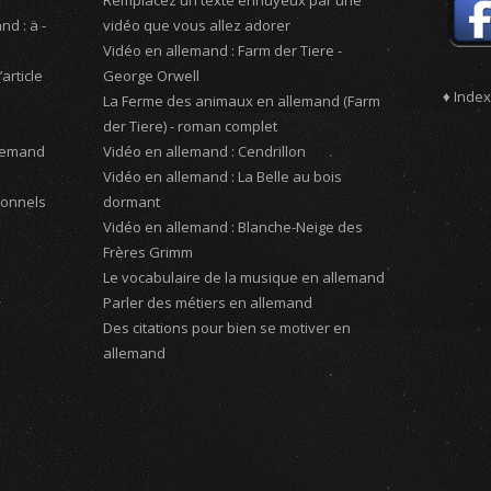
Remplacez un texte ennuyeux par une
d : ä -
vidéo que vous allez adorer
Vidéo en allemand : Farm der Tiere -
article
George Orwell
♦ Index
La Ferme des animaux en allemand (Farm
der Tiere) - roman complet
llemand
Vidéo en allemand : Cendrillon
Vidéo en allemand : La Belle au bois
sonnels
dormant
Vidéo en allemand : Blanche-Neige des
Frères Grimm
Le vocabulaire de la musique en allemand
Parler des métiers en allemand
Des citations pour bien se motiver en
allemand