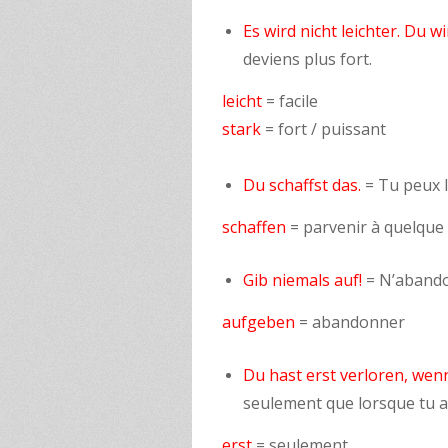
Es wird nicht leichter. Du w
deviens plus fort.
leicht
= facile
stark
= fort / puissant
Du schaffst das.
= Tu peux l
schaffen
= parvenir à quelque
Gib niemals auf!
= N’abando
aufgeben
= abandonner
Du hast erst verloren, wen
seulement que lorsque tu a
erst
= seulement