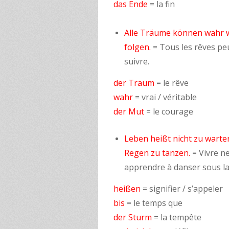
das Ende
= la fin
Alle Träume können wahr w
folgen.
= Tous les rêves peu
suivre.
der Traum
= le rêve
wahr
= vrai / véritable
der Mut
= le courage
Leben heißt nicht zu warten
Regen zu tanzen.
= Vivre n
apprendre à danser sous la 
heißen
= signifier / s’appeler
bis
= le temps que
der Sturm
= la tempête