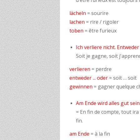
d’être furieux est toujours l
lächeln
= sourire
lachen
= rire / rigoler
toben
= être furieux
Ich verliere nicht. Entweder
Soit je gagne, soit j'appren
verlieren
= perdre
entweder ... oder
= soit … soit
gewinnen
= gagner quelque c
Am Ende wird alles gut sein.
= En fin de compte, tout ira
fin.
am Ende
= à la fin