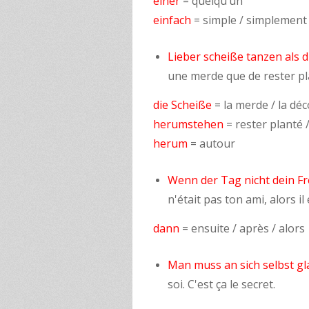
einer
= quelqu’un
einfach
= simple / simplement
Lieber scheiße tanzen als
une merde que de rester pl
die Scheiße
= la merde / la dé
herumstehen
= rester planté /
herum
= autour
Wenn der Tag nicht dein Fr
n'était pas ton ami, alors il
dann
= ensuite / après / alors
Man muss an sich selbst gl
soi. C'est ça le secret.