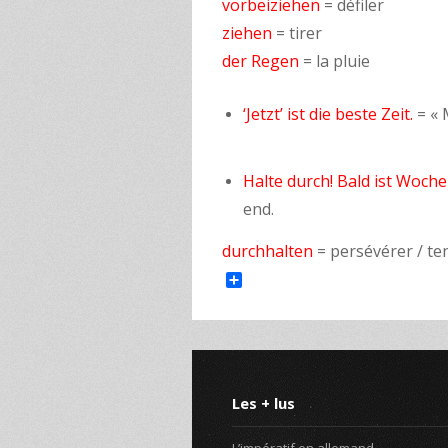
vorbeiziehen
= défiler
ziehen
= tirer
der Regen
= la pluie
‘Jetzt’ ist die beste Zeit.
= « 
Halte durch! Bald ist Woch
end.
durchhalten
= persévérer / te
Share
Les + lus