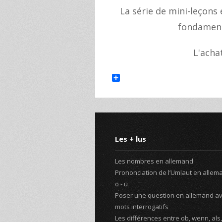
La série de mini-leçons
fondament
L'acha
Share
Les + lus
Les nombres en allemand
Prononciation de l’Umlaut en alleman
ö - ü
Poser une question en allemand av
mots interrogatifs
Les différences entre ob, wenn, als