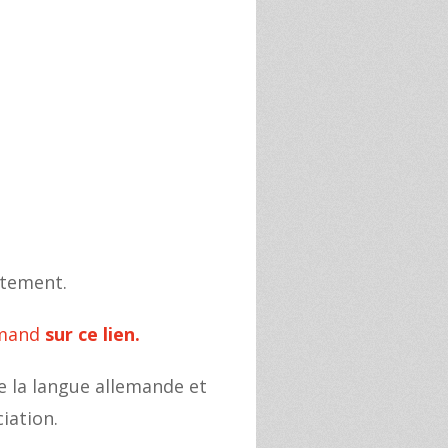
itement.
emand
sur ce lien.
e la langue allemande et
iation.