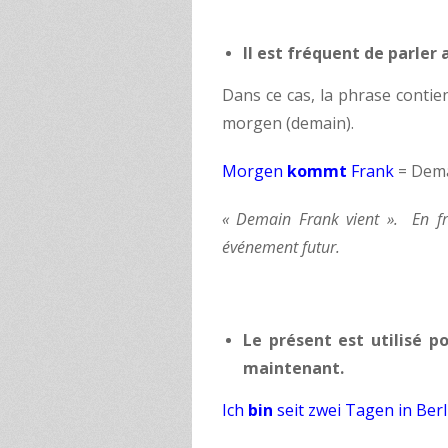
Il est fréquent de parler
Dans ce cas, la phrase conti
morgen (demain).
Morgen
kommt
Frank
= Dema
« Demain Frank vient ». En fra
événement futur.
Le présent est utilisé p
maintenant.
Ich
bin
seit zwei Tagen in Berl