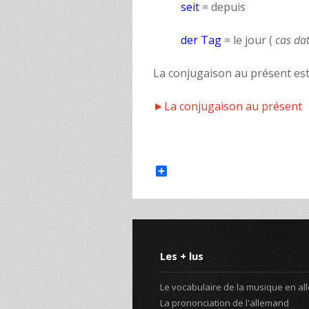
seit
= depuis
der Tag
= le jour (
cas dat
La conjugaison au présent est
►La conjugaison au présent
Share
Les + lus
Le vocabulaire de la musique en a
La prononciation de l'allemand