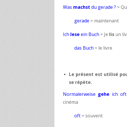
Was
machst
du gerade ?
= Q
gerade
= maintenant
Ich
lese
ein Buch
= Je
lis
un liv
das Buch
= le livre
Le présent est utilisé p
se répète.
Normalerweise
gehe
ich oft
cinéma
oft
= souvent