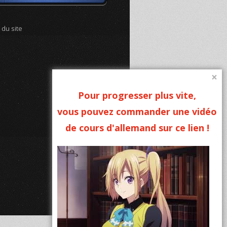
 du site
×
Pour progresser plus vite,
vous pouvez commander une vidéo
de cours d'allemand sur ce lien !
Mentions légales