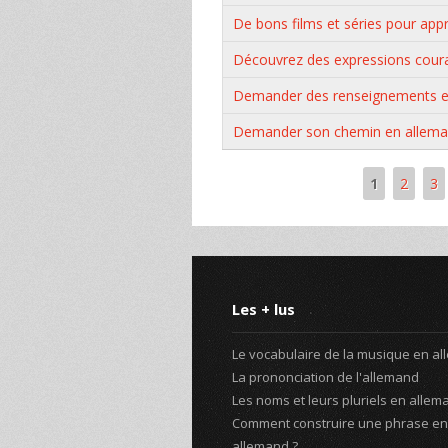
De bons films et séries pour app
Découvrez des expressions cour
Demander des renseignements e
Demander son chemin en allem
1
2
3
Pages
Les + lus
Le vocabulaire de la musique en a
La prononciation de l'allemand
Les noms et leurs pluriels en allem
Comment construire une phrase en
allemand ?