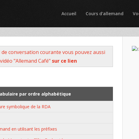
Accueil
Cours d'allemand
Vo
 de conversation courante vous pouvez aussi
vidéo "Allemand Café"
sur ce lien
bulaire par ordre alphabétique
iture symbolique de la RDA
and en utilisant les préfixes