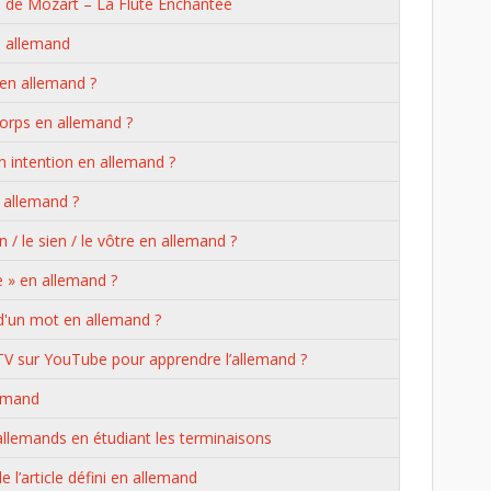
a de Mozart – La Flûte Enchantée
 allemand
en allemand ?
corps en allemand ?
 intention en allemand ?
 allemand ?
 / le sien / le vôtre en allemand ?
e » en allemand ?
d'un mot en allemand ?
TV sur YouTube pour apprendre l’allemand ?
lemand
lemands en étudiant les terminaisons
e l’article défini en allemand