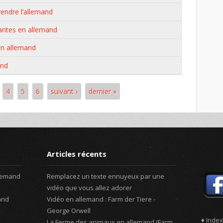
rendre l’allemand
antes en allemand
n allemand
and
4
5
6
suivant ›
dernier »
Articles récents
llemand
Remplacez un texte ennuyeux par une
vidéo que vous allez adorer
and
Vidéo en allemand : Farm der Tiere -
George Orwell
♦ Index
La Ferme des animaux en allemand (Farm