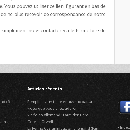
. Vous pouvez utiliser ce lien, figurant en bas de
 de ne plus recevoir de correspondance de notre
 simplement nous contacter via le formulaire de
Articles récents
d : ä -
Remplacez un texte ennuyeux par une
vidéo que vous allez adorer
Vidéo en allemand : Farm der Tiere -
amit,
George Orwell
♦ Index
La Ferme des animaux en allemand (Farm