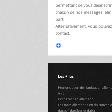
permettant de vous désinscrire
chacun de nos messages, afin
part.
Alternativement, vous pouvez
contact.
Share
Les + lus
Prononciation de l’Umlaut en alleman
ö - ü
L’impératif en allemand
Les mots allemands en da comme d
darauf, darüber et dafür