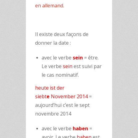
en allemand.
Il existe deux façons de
donner la date :
avec le verbe
sein
= être.
Le verbe
sein
est suivi par
le cas nominatif.
heute ist der
siebt
e
November 2014
=
aujourd’hui c’est le sept
novembre 2014
avec le verbe
haben
=
avoir. Le verbe
haben
est