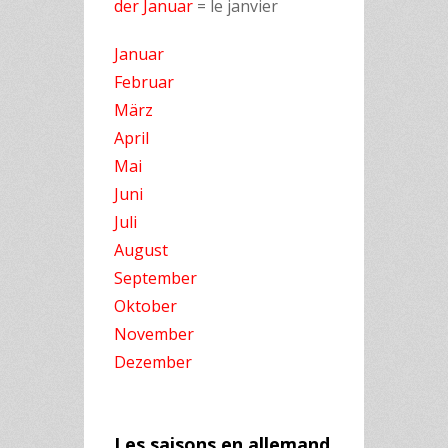
der Januar
= le janvier
Januar
Februar
März
April
Mai
Juni
Juli
August
September
Oktober
November
Dezember
Les saisons en allemand