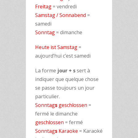
Freitag
= vendredi
Samstag / Sonnabend
=
samedi
Sonntag
= dimanche
Heute ist Samstag
=
aujourd’hui c’est samedi
La forme
jour + s
sert à
indiquer que quelque chose
se passe toujours un jour
particulier.
Sonntag
s
geschlossen
=
fermé le dimanche
geschlossen
= fermé
Sonntag
s
Karaoke
= Karaoké