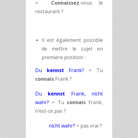
=
Connaissez
-vous le
restaurant ?
Il est également possible
de mettre le sujet en
première position :
Du
kennst
Frank?
= Tu
connais
Frank ?
Du
kennst
Frank, nicht
wahr?
= Tu
connais
Frank,
n’est-ce pas ?
nicht wahr?
= pas vrai ?