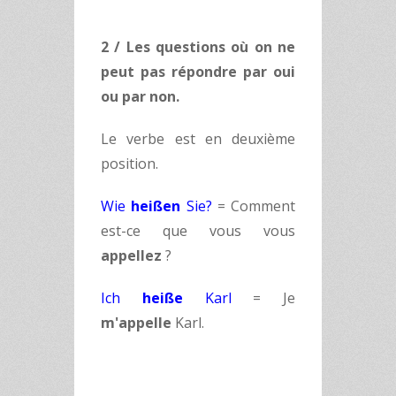
2 / Les questions où on ne
peut pas répondre par oui
ou par non.
Le verbe est en deuxième
position.
Wie
heißen
Sie?
= Comment
est-ce que vous vous
appellez
?
Ich
heiße
Karl
= Je
m'appelle
Karl.