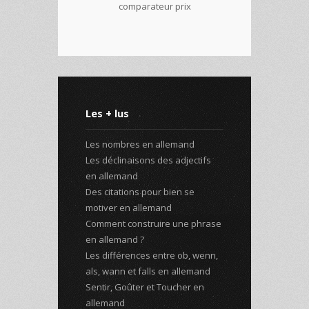
Les + lus
Les nombres en allemand
Les déclinaisons des adjectifs
en allemand
Des citations pour bien se
motiver en allemand
Comment construire une phrase
en allemand ?
Les différences entre ob, wenn,
als, wann et falls en allemand
Sentir, Goûter et Toucher en
allemand