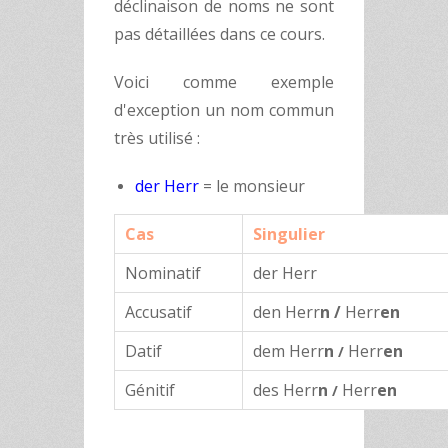
déclinaison de noms ne sont
pas détaillées dans ce cours.
Voici comme exemple
d'exception un nom commun
très utilisé :
der Herr
= le monsieur
Cas
Singulier
Nominatif
der Herr
Accusatif
den Herr
n /
Herr
en
Datif
dem Herr
n
Herr
en
/
Génitif
des Herr
n
Herr
en
/