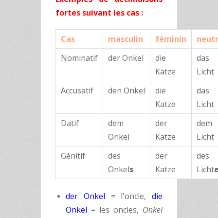
fortes suivant les cas :
Cas
masculin
féminin
neut
Nominatif
der Onkel
die
das
Katze
Licht
Accusatif
den Onkel
die
das
Katze
Licht
Datif
dem
der
dem
Onkel
Katze
Licht
Génitif
des
der
des
Onkel
s
Katze
Licht
der Onkel
= l'oncle,
die
Onkel
= les oncles,
Onkel