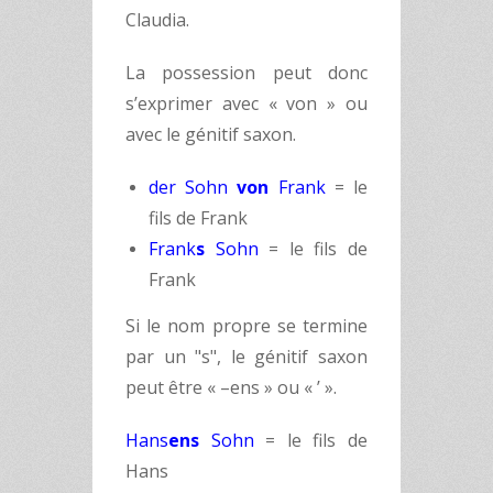
Claudia.
La possession peut donc
s’exprimer avec « von » ou
avec le génitif saxon.
der Sohn
von
Frank
= le
fils de Frank
Frank
s
Sohn
= le fils de
Frank
Si le nom propre se termine
par un "s", le génitif saxon
peut être « –ens » ou « ’ ».
Hans
ens
Sohn
= le fils de
Hans