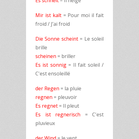
Es schneit
= Il neige
Mir ist kalt
= Pour moi il fait
froid / J’ai froid
Die Sonne scheint
= Le soleil
brille
scheinen
= briller
Es ist sonnig
= Il fait soleil /
C'est ensoleillé
der Regen
= la pluie
regnen
= pleuvoir
Es regnet
= Il pleut
Es ist regnerisch
= C'est
pluvieux
der Wind
= le vent