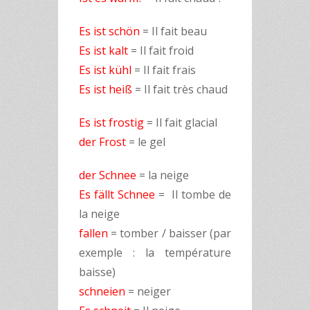
Es ist schön
= Il fait beau
Es ist kalt
= Il fait froid
Es ist kühl
= Il fait frais
Es ist heiß
= Il fait très chaud
Es ist frostig
= Il fait glacial
der Frost
= le gel
der Schnee
= la neige
Es fällt Schnee
= Il tombe de
la neige
fallen
= tomber / baisser (par
exemple : la température
baisse)
schneien
= neiger