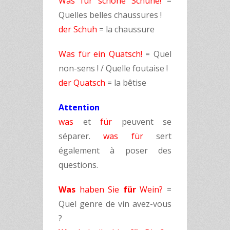
Was für schöne Schuhe!
=
Quelles belles chaussures !
der Schuh
= la chaussure
Was für ein Quatsch!
= Quel
non-sens ! / Quelle foutaise !
der Quatsch
= la bêtise
Attention
was
et
für
peuvent se
séparer.
was für
sert
également à poser des
questions.
Was
haben Sie
für
Wein?
=
Quel genre de vin avez-vous
?