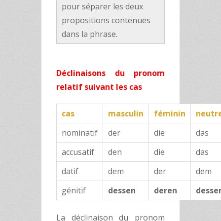
pour séparer les deux
propositions contenues
dans la phrase.
Déclinaisons du pronom
relatif suivant les cas
cas
masculin
féminin
neutr
nominatif
der
die
das
accusatif
den
die
das
datif
dem
der
dem
génitif
dessen
deren
desse
La déclinaison du pronom