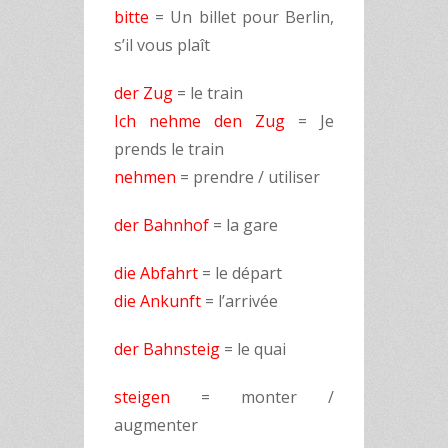
bitte
= Un billet pour Berlin,
s’il vous plaît
der Zug
= le train
Ich nehme den Zug
= Je
prends le train
nehmen
= prendre / utiliser
der Bahnhof
= la gare
die Abfahrt
= le départ
die Ankunft
= l’arrivée
der Bahnsteig
= le quai
steigen
= monter /
augmenter