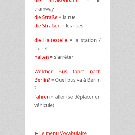
die Straßenbahn
= le
tramway
die Straße
= la rue
die Straßen
= les rues
die Haltestelle
= la station /
l’arrêt
halten
= s’arrêter
Welcher Bus fährt nach
Berlin?
= Quel bus va à Berlin
?
fahren
= aller (se déplacer en
véhicule)
►Le menu Vocabulaire